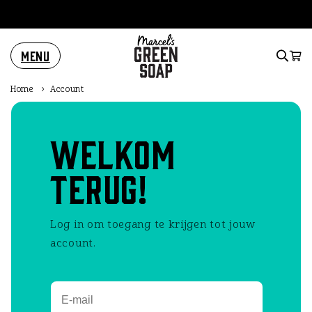
Meteen
naar de
content
Menu
Winkelwa
Home
›
Account
Welkom
terug!
Log in om toegang te krijgen tot jouw
account.