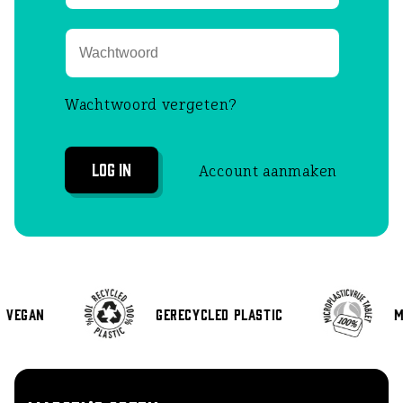
Wachtwoord vergeten?
Log in
Account aanmaken
Vegan
Gerecycled plastic
M