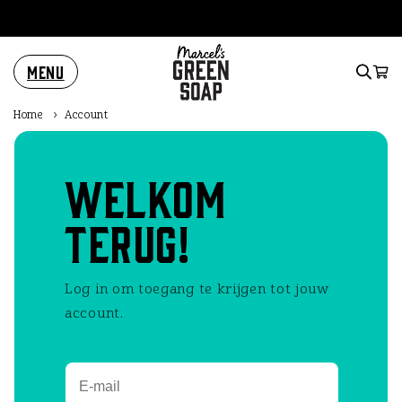
Meteen
naar de
content
Menu
Winkelwa
Home
›
Account
Welkom
terug!
Log in om toegang te krijgen tot jouw
account.