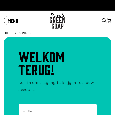
Meteen
naar de
content
Menu
Winkelwa
Home
›
Account
Welkom
terug!
Log in om toegang te krijgen tot jouw
account.