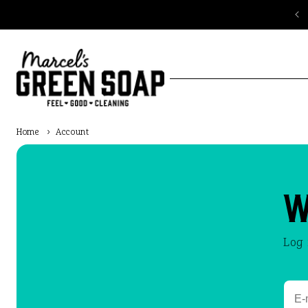
Meteen
naar de
content
Home
›
Account
W
Log 